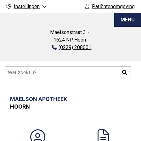
Instellingen
Patiëntenomgeving
Maelson
MENU
apotheek
Maelsonstraat
3
1624 NP
Hoorn
Tel:
(0229) 208001
Hoofdmenu
Zoeke
MAELSON APOTHEEK
HOORN