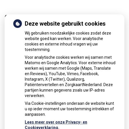
Online regelen
Deze website gebruikt cookies
Wij gebruiken noodzakelijke cookies zodat deze
website goed kan werken. Voor analytische
cookies en externe inhoud vragen wij uw
toestemming.
Herhaal
Anticonceptie
Voor analytische cookies werken wij samen met
recepten
middelen
Matomo en Google Analytics. Voor externe inhoud
werken wij samen met Google (Maps, Translate
en Reviews), YouTube, Vimeo, Facebook,
Instagram, X (Twitter), Qualizorg,
Patiëntenvertellen en ZorgkaartNederland. Deze
partijen kunnen gegevens zoals uw IP-adres
Vragen
verwerken.
stellen
Via Cookie-instellingen onderaan de website kunt
u op ieder moment uw toestemming intrekken of
aanpassen.
Lees meer over onze Privacy- en
Cookieverklaring.