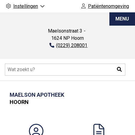
Instellingen
Patiëntenomgeving
Maelson
MENU
apotheek
Maelsonstraat
3
1624 NP
Hoorn
Tel:
(0229) 208001
Hoofdmenu
Zoeke
MAELSON APOTHEEK
HOORN