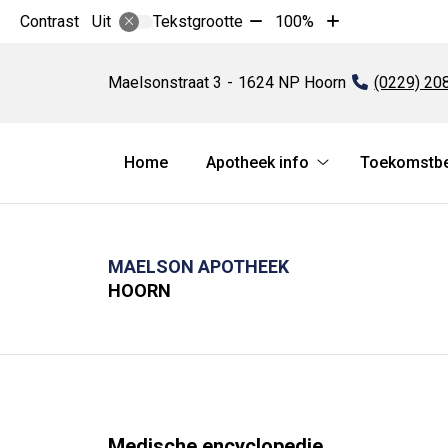
Tekst
Tekst
Contrast
Tekstgrootte
100%
Uit
verkleinen
vergroten
Maelson
met
met
apotheek
Maelsonstraat
3
1624 NP
Hoorn
Tel:
(0229) 20
10%
10%
Hoofdmenu
Home
Apotheek info
Toekomstbes
Apotheek
info
submenu
MAELSON APOTHEEK
HOORN
Medische encyclopedie