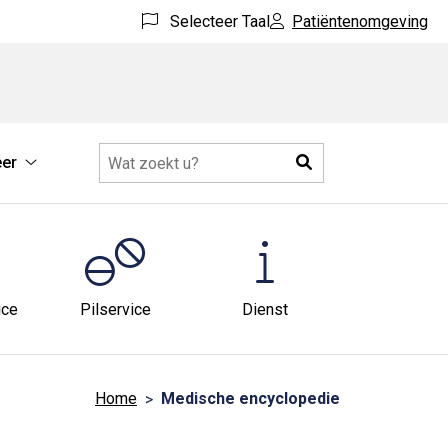
Selecteer Taal
Patiëntenomgeving
Zoeken
er
Meer
submenu
u
ice
Pilservice
Dienst
Home
Medische encyclopedie