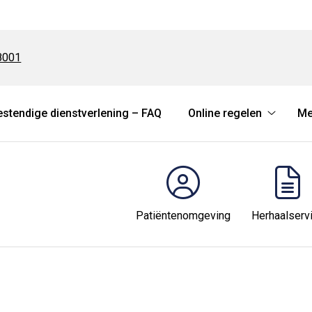
8001
tendige dienstverlening – FAQ
Online regelen
Me
Online
regelen
submen
Patiëntenomgeving
Herhaalserv