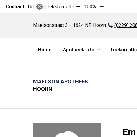
Tekst
Tekst
Contrast
Tekstgrootte
100%
Uit
verkleinen
vergroten
Maelson
met
met
apotheek
Maelsonstraat
3
1624 NP
Hoorn
Tel:
(0229) 20
10%
10%
Hoofdmenu
Home
Apotheek info
Toekomstbes
Apotheek
info
submenu
MAELSON APOTHEEK
HOORN
Em