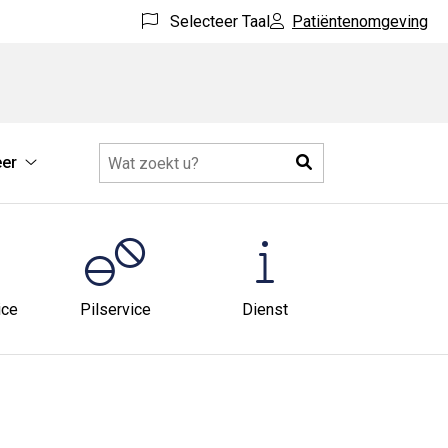
Selecteer Taal
Patiëntenomgeving
Zoeken
er
Meer
submenu
u
ice
Pilservice
Dienst