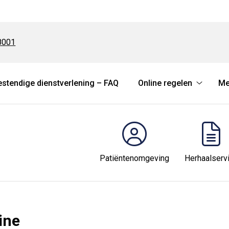
8001
tendige dienstverlening – FAQ
Online regelen
Me
Online
regelen
submen
Patiëntenomgeving
Herhaalserv
ine