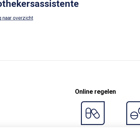
thekersassistente
 naar overzicht
Online regelen
Herhaal
Anticon
recepten
midd